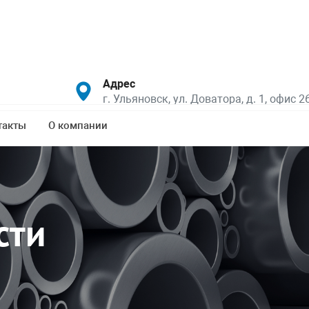
Адрес
г. Ульяновск, ул. Доватора, д. 1, офис 2
такты
О компании
сти