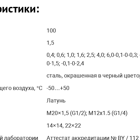
ристики:
100
1,5
0,4; 0,6; 1,0; 1,6; 2,5; 4,0; 6,0-0,1-0-0,3;
0-1,5; -0,1-0-2,4
сталь, окрашенная в черный цвет
его воздуха, °С
-50…+50
Латунь
М20×1,5 (G1/2); M12x1.5 (G1/4)
14×14, 22×22
й лаборатории
Аттестат аккредитации № BY / 112 0