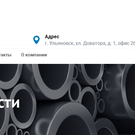
Адрес
г. Ульяновск, ул. Доватора, д. 1, офис 2
такты
О компании
сти