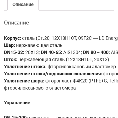
Описание
Описание
Корпус:
сталь (Ст.20, 12Х18Н10Т, 09Г2С — LD Energ
Шар:
нержавеющая сталь
DN15-32:
20Х13;
DN 40-65:
AISI 304;
DN 80 – 400:
AIS
Шток:
нержавеющая сталь (12Х18Н10Т, 20Х13)
Уплотнение штока:
фторсилоксановый эластомер
Уплотнение штока/подшипник скольжения:
фтороп
Уплотнение шара:
фторопласт Ф4К20 (PTFE+C, Tefl
фторсилоксанового эластомера
Управление
DN 15-200:
рукоятка — окрашенная углеродистая 