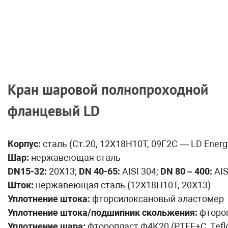
Кран шаровой полнопроходной
фланцевый LD
Корпус:
сталь (Ст.20, 12Х18Н10Т, 09Г2С — LD Energ
Шар:
нержавеющая сталь
DN15-32:
20Х13;
DN 40-65:
AISI 304;
DN 80 – 400:
AIS
Шток:
нержавеющая сталь (12Х18Н10Т, 20Х13)
Уплотнение штока:
фторсилоксановый эластомер
Уплотнение штока/подшипник скольжения:
фтороп
Уплотнение шара:
фторопласт Ф4К20 (PTFE+C, Tefl